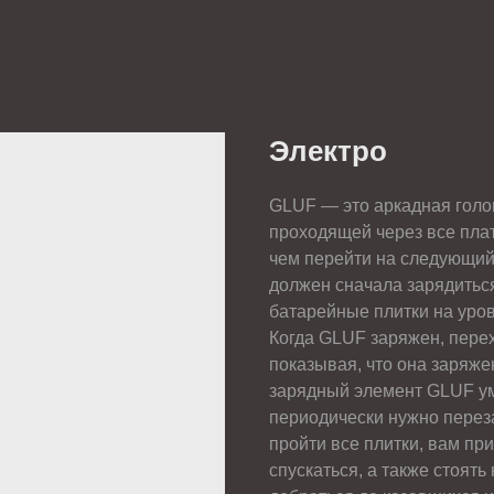
Электро
GLUF — это аркадная голов
проходящей через все пла
чем перейти на следующий
должен сначала зарядитьс
батарейные плитки на уров
Когда GLUF заряжен, пере
показывая, что она заряже
зарядный элемент GLUF ум
периодически нужно перез
пройти все плитки, вам пр
спускаться, а также стоят