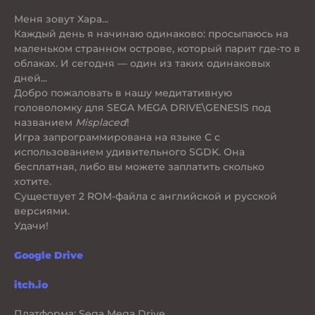
Меня зовут Хара...
Каждый день я начинаю одинаково: просыпаюсь на
маленьком странном острове, который парит где-то в
облаках. И сегодня — один из таких одинаковых
дней...
Добро пожаловать в нашу медитативную
головоломку для SEGA MEGA DRIVE\GENESIS под
названием
Misplaced
!
Игра запрограммирована на языке C с
использованием удивительного SGDK. Она
бесплатная, либо вы можете заплатить сколько
хотите.
Существует 2 ROM-файла с английской и русской
версиями.
Удачи!
Google Drive
itch.io
Платформа: Sega Mega Drive