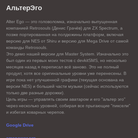
АльтерЭго
Alter Ego — это головоломка, изначально выпущенная
компанией Retrosouls (Денис Грачёв) для ZX Spectrum, а
позже портированная на полдюжины платформ, включая
версию для NES от Shiru и версию для Mega Drive от самой
команды Retrosouls.
Это демо нашей версии для Master System. Изначально это
был один из первых моих тестов с devkitSMS, но несколько
месяцев назад я переписал всё заново. Это не полный
продукт, хотя все оригинальные уровни уже перенесены. В
игре пока нет улучшенной графики (текущая основана на
версии NES) и большей части музыки (сейчас используются
только две разные дорожки).
Цель игры — управлять своим аватаром и его "альтер эго"
через несколько уровней, собирая все прыгающие "пиксели"
и избегая коварных черепов.
Google Drive